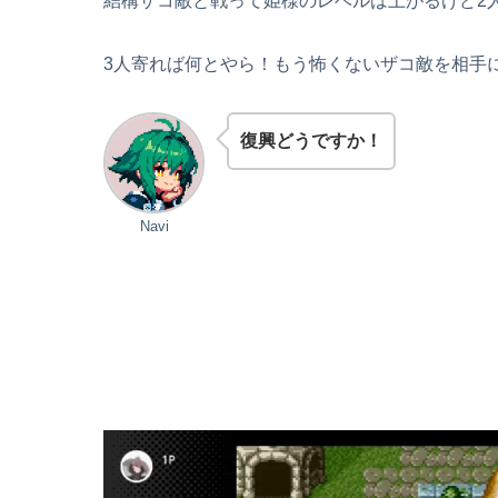
結構ザコ敵と戦って姫様のレベルは上がるけど2
3人寄れば何とやら！もう怖くないザコ敵を相手に
復興どうですか！
Navi