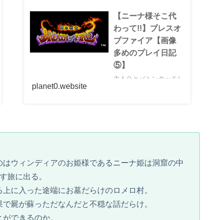
【ニーナ様そこ代
わって!!】ブレスオ
ブファイア【画像
多めのプレイ日記
⑤】
主人公とバトンタッチし
planet0.website
て操作キャラになったの
はなんと、ウィンディア
のお姫様！王様であるお
父さんの毒を治す解毒薬
を探しにおてんば姫様と
一緒に冒険開始！さて、
今回もブレスオブファイ
アの続きを。良ければ前
のはウィンディアのお姫様であるニーナ姫は洞窟の中
回記事も読んでくれと嬉
探す旅に出る。
しいな！【お姫様と兵...
る上に入った途端にお墓だらけのロメロ村。
果で屍が蘇っただなんだと不穏な話だらけ。
とができるのか。