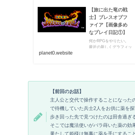
【旅に出た竜の戦
士】ブレスオブフ
ァイア【画像多め
なプレイ日記①】
何かRPGをやりたい。
最近の新しくグラフィッ
planet0.website
クの綺麗なゲームも好き
だけど、古いドット絵の
ゲームも好き。やりたい
という欲望が募って
Switch ONLINEで配信さ
れているブレスオブファ
イアに手を出してみまし
【前回のお話】
た。ブレスオブファイア
主人公と交代で操作することになった
ってスマホゲ...
で待機していた兵士2人をお供に薬を
歩き回った先で見つけたのは田舎過ぎ
そこでは魔法使いがバラ蒔いた薬の効
果たして姫様は無事に薬を手にするこ