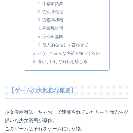
①霧原拓夢
②久堂竜也
③森高和哉
④葛城桂悟
⑤和田嘉国
個人的な推しを言わせて
どうしてみんな名前を知ってるの
懐かしいけど時代を感じる
【ゲームの大雑把な概要】
少女漫画雑誌「ちゃお」で連載されていた八神千歳先生が
描いた少
女漫画が原作。
このゲームはそれをゲームにした物。