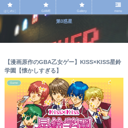
はじめに
GAME
Gallery
menu
第0惑星
【漫画原作のGBA乙女ゲー】KISS×KISS星鈴
学園【懐かしすぎる】
Game