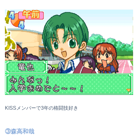
KISSメンバーで3年の格闘技好き
③森高和哉