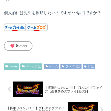
個人的には先生を攻略したいのですが･･･駄目ですか？
favorite
0
いいね
Game
ゲーム日記
ゲーム
プレイ日記
日記
【将軍かよぉおお!!!】ブレスオブファイ
ア【画像多めのプレイ日記③】
【将軍リベンジ！！】ブレスオブファイ