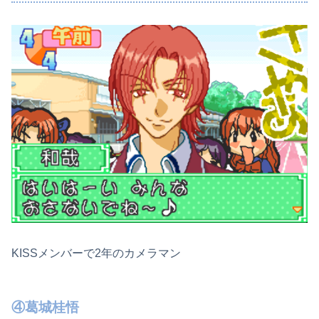
KISSメンバーで2年のカメラマン
④葛城桂悟