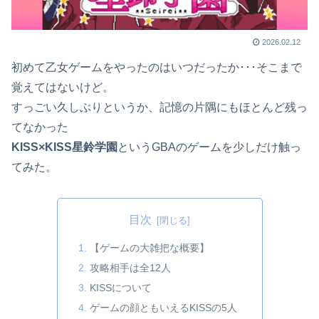
2026.02.12
初めて乙女ゲームをやったのはいつだったか･･･そこまで
覚えて
はないけど。
すっごい久しぶりというか、記憶の片隅にもほとんど残っ
てなかっ
た
KISS×KISS星鈴学園
というGBAのゲームを少しだけ触っ
てみた。
目次
【ゲームの大雑把な概要】
攻略相手は全12人
KISSについて
ゲームの顔ともいえるKISSの5人