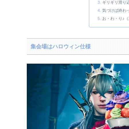
ギリギリ滑り
気づけば終わ
お・わ・り♪
集会場はハロウィン仕様