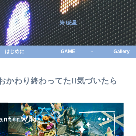
第0惑星
はじめに
GAME
Gallery
おかわり終わってた!!気づいたら
】