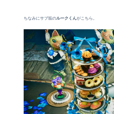
ちなみにサブ垢の
ルークくん
がこちら。