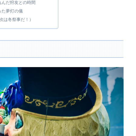
込んだ狩友との時間
った夢灯の儀
（次は冬祭事だ！）