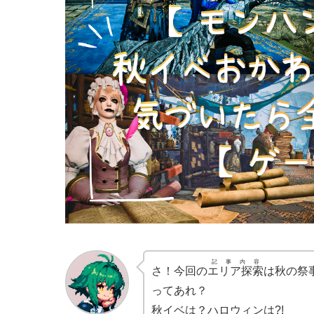
記事内容
さ！今回の
エリア探索
は秋の祭
ってあれ？
秋イベは？ハロウィンは?!