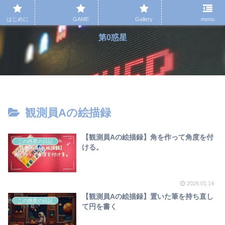
はじめに
GAME
Gallery
menu
第0惑星
観測員Aの絵描録
【観測員Aの絵描録】角を作って角度を付
この惑星の日記
ける。
2026.01.14
【観測員Aの絵描録】置いた筆を持ち直し
この惑星の日記
て円を書く