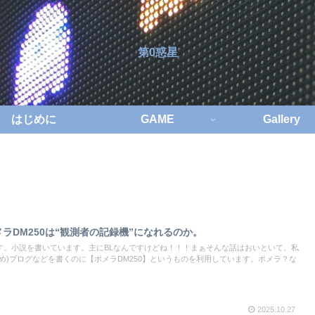
第0惑星
はじめに
GAME
Gallery
ラDM250は“観測者の記録機”になれるのか。
す。小説を書いています。主にBLなんですけどね！！！まぁそんな話はおいといて。私
め)ブログなどを書くのに【ポメラDM250】というものを利用しています。ポメラ？な
2025.10.27