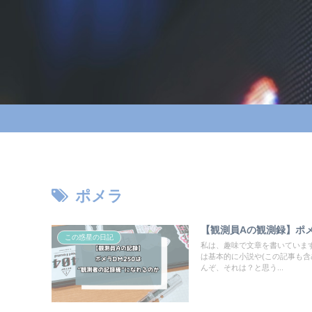
ポメラ
【観測員Aの観測録】ポメ
この惑星の日記
私は、趣味で文章を書いていま
は基本的に小説や(この記事も含
んぞ、それは？と思う...