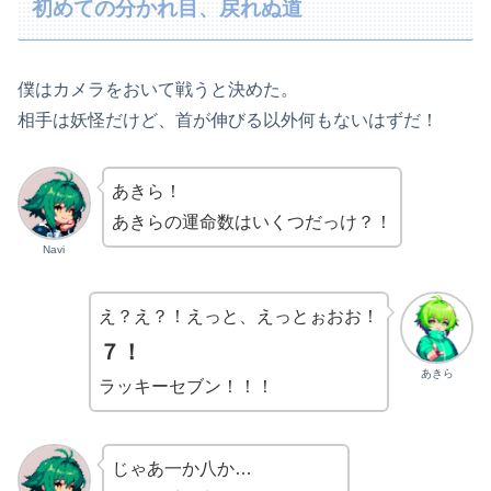
初めての分かれ目、戻れぬ道
僕はカメラをおいて戦うと決めた。
相手は妖怪だけど、首が伸びる以外何もないはずだ！
あきら！
あきらの運命数はいくつだっけ？！
Navi
え？え？！えっと、えっとぉおお！
７！
あきら
ラッキーセブン！！！
じゃあ一か八か…