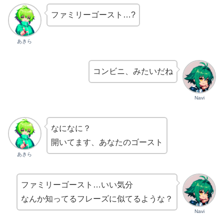
ファミリーゴースト…?
あきら
コンビニ、みたいだね
Navi
なになに？
開いてます、あなたのゴースト
あきら
ファミリーゴースト…いい気分
なんか知ってるフレーズに似てるような？
Navi