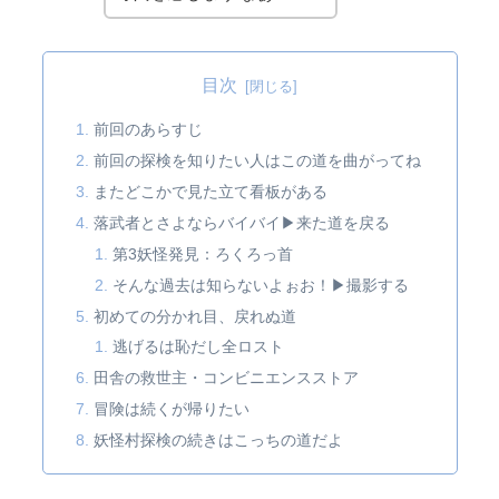
目次
前回のあらすじ
前回の探検を知りたい人はこの道を曲がってね
またどこかで見た立て看板がある
落武者とさよならバイバイ▶︎来た道を戻る
第3妖怪発見：ろくろっ首
そんな過去は知らないよぉお！▶撮影する
初めての分かれ目、戻れぬ道
逃げるは恥だし全ロスト
田舎の救世主・コンビニエンスストア
冒険は続くが帰りたい
妖怪村探検の続きはこっちの道だよ