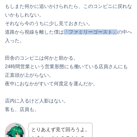
もしまた何かに追いかけられたら、このコンビニに戻れな
いかもしれない。
それなら今のうちに少し見ておきたい。
道路から視線を離した僕は
「ファミリーゴースト」
の中へ
入った。
田舎のコンビニは何かと助かる。
24時間営業という営業形態にも働いている店員さんにも
正直頭が上がらない。
夜中におなかがすいて何度足を運んだか。
店内に入るけど人影はない。
客も、店員も。
とりあえず見て回ろうよ。