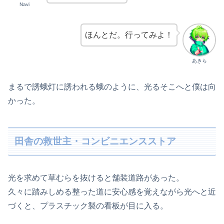
Navi
ほんとだ。行ってみよ！
あきら
まるで誘蛾灯に誘われる蛾のように、光るそこへと僕は向
かった。
田舎の救世主・コンビニエンスストア
光を求めて草むらを抜けると舗装道路があった。
久々に踏みしめる整った道に安心感を覚えながら光へと近
づくと、プラスチック製の看板が目に入る。