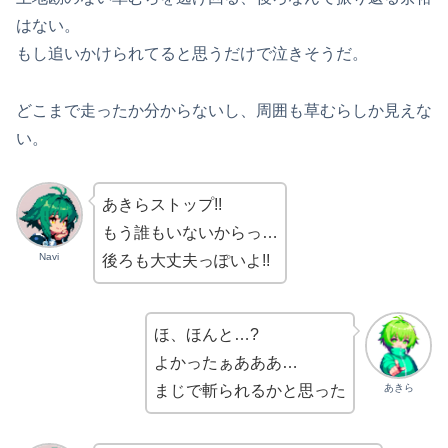
はない。
もし追いかけられてると思うだけで泣きそうだ。
どこまで走ったか分からないし、周囲も草むらしか見えな
い。
あきらストップ!!
もう誰もいないからっ…
Navi
後ろも大丈夫っぽいよ!!
ほ、ほんと…?
よかったぁあああ…
あきら
まじで斬られるかと思った