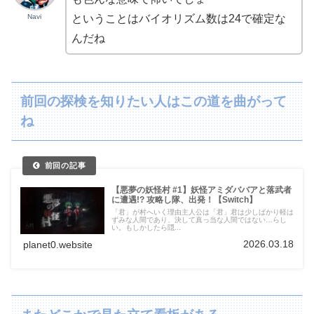
Navi
ということはバイオリズム数は24で確定な
んだね
前回の探検を知りたい人はこの道を曲がって
ね
【悪夢の妖怪村 #1】妖怪アミダババアと落武者
に遭遇!? 攻略し隊、出発！【Switch】
「君」が村へいく理由主人公は「君」君は少しばかり軽は
ずみな人間であり、決して真っ当な人間ではない…らし
い。もしかしたら隠...
2026.03.18
planet0.website