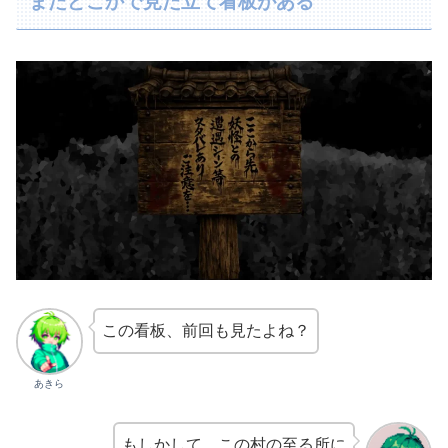
またどこかで見た立て看板がある
この看板、前回も見たよね？
あきら
もしかして、この村の至る所に