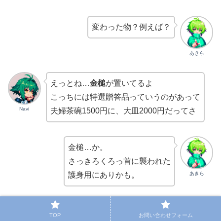
変わった物？例えば？
あきら
えっとね…
金槌
が置いてるよ
こっちには特選贈答品っていうのがあって
Navi
夫婦茶碗1500円に、大皿2000円だってさ
金槌…か。
さっきろくろっ首に襲われた
あきら
護身用にありかも。
棚から金槌を手に取り思案する。
TOP
お問い合わせフォーム