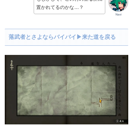
置かれてるのかな…？
Navi
落武者とさよならバイバイ▶︎来た道を戻る