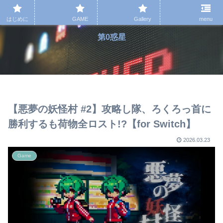
はじめに
GAME
Gallery
menu
第0惑星
【悪夢の妖怪村 #2】攻略し隊、ろくろっ首に
勝利するも荷物全ロスト!?【for Switch】
2026.03.23
Game