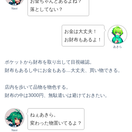
お金ちゃんとあるよね？
Navi
落としてない？
お金は大丈夫！
お財布もあるよ！
あきら
ポケットから財布を取り出して目視確認。
財布もあるし中にお金もある…大丈夫、買い物できる。
店内を歩いて品物を物色する。
財布の中は3000円、無駄遣いは避けておきたい。
ねぇあきら。
変わった物置いてるよ？
Navi