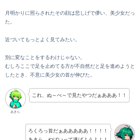
月明かりに照らされたその顔は悲しげで儚い、美少女だっ
た。
近づいてもっとよく見てみたい。
別に変なことをするわけじゃない。
むしろここで足を止めてる方が不自然だと足を進めようと
したとき、不意に美少女の首が伸びた。
これ、ぬ～べ～で見たやつだぁあああ！！
あきら
ろくろっ首だぁあああああ！！！！
あきら、やばいって逃げようよ！！