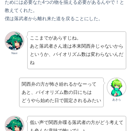
ためには必要なた4つの物を揃える必要があるんやで！と
教えてくれた。
僕は落武者から離れ来た道を戻ることにした。
ここまでがあらすじね。
あと落武者さん達は本来関西弁じゃないから
Navi
というか、バイオリズム数は変わらないんだ
ね
関西弁の方が怖さ紛れるかなーって
あと、バイオリズム数の日にちは
あきら
どうやら始めた日で固定されるみたい
低い声で関西弁喋る落武者の方がどう考えて
も色んな意味で怖いでしょ