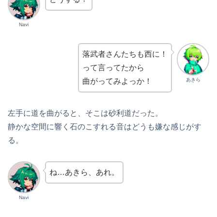
Navi
落武者さんたちも西に！
って言ってたから
あきら
曲がってみよっか！
左手に道を曲がると、そこは砂利道だった。
静かな空間に響く石のこすれる音はどうも嫌な感じがす
る。
ね…あきら、あれ。
Navi