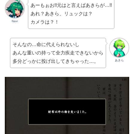
あーもぉお!!元はと言えばあきらが…!!
あれ？あきら、リュックは？
Navi
カメラは？！
そんなの…命に代えられないし
あんな重いの持って全力疾走できないから
あきら
多分どっかに投げ出してきちゃった…。