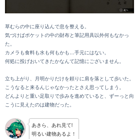
草むらの中に座り込んで息を整える。
気づけばポケットの中の財布と筆記用具以外何もなかっ
た。
カメラも食料も水も何もかも…手元にはない。
何処に投げおいてきたかなんて記憶にございません。
立ち上がり、月明かりだけを頼りに肩を落として歩いた。
こうなると来るんじゃなかったとさえ思ってしまう。
どんよりと重い足取りで歩みを進めていると、ずーっと向
こうに見えたのは建物だった。
あきら、あれ見て!
明るい建物あるよ！