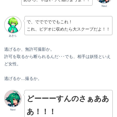
Navi
で、でででででもこれ！
これ、ビデオに収めたら大スクープだよ！！
あきら
逃げるか、無許可撮影か。
許可を取るから断られるんだ･･･でも、相手は妖怪といえ
ど女性。
逃げるか…撮るか。
どーーーすんのさぁああ
あ！！！
Navi