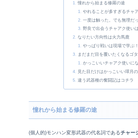
憧れから始まる修羅の途
やれることが多すぎるチャ
一度は触った。でも無理だ
野良で出会うチャアク使い
なりたい方向性は火力馬鹿
やっぱり戦いは現場で学ぶ
まだまだ目を覆いたくなるゴタ
かっこいいチャアク使いに
見た目だけはかっこいい璻月の
違う武器種の奮闘記はコチラ
憧れから始まる修羅の途
(個人的)モンハン変形武器の代名詞である
チャー