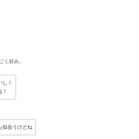
ごく好み。
いし！
る！
も似合うけどね