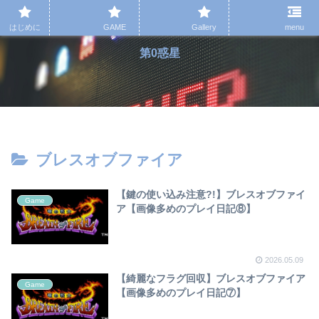
はじめに
GAME
Gallery
menu
第0惑星
ブレスオブファイア
【鍵の使い込み注意?!】ブレスオブファイ
Game
ア【画像多めのプレイ日記⑧】
2026.05.09
【綺麗なフラグ回収】ブレスオブファイア
Game
【画像多めのプレイ日記⑦】