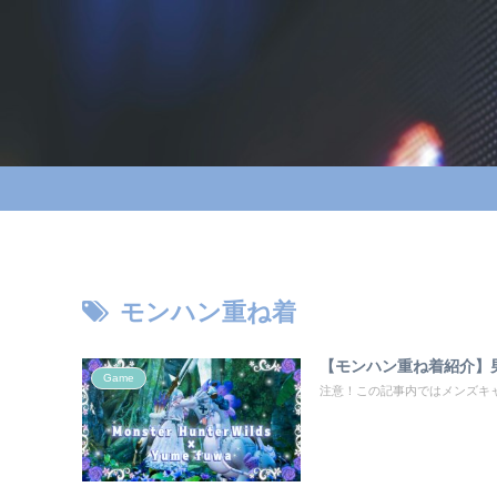
モンハン重ね着
【モンハン重ね着紹介】男
Game
注意！この記事内ではメンズキャラの