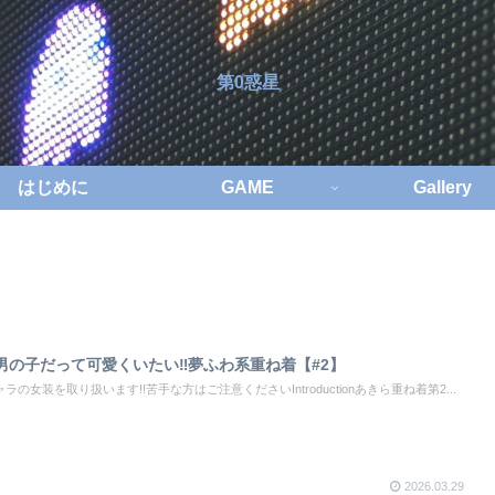
第0惑星
はじめに
GAME
Gallery
の子だって可愛くいたい‼︎夢ふわ系重ね着【#2】
女装を取り扱います!!苦手な方はご注意くださいIntroductionあきら重ね着第2...
2026.03.29