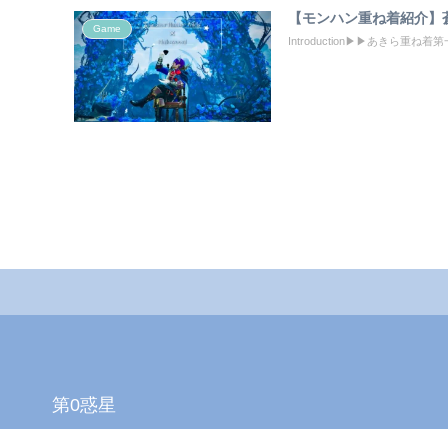
【モンハン重ね着紹介】
Game
Introduction▶▶あきら
第0惑星