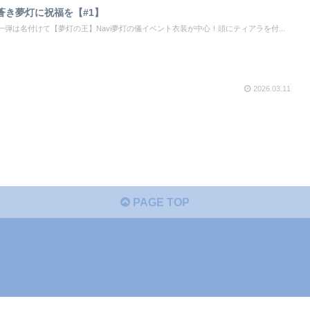
蒼き夢灯に祝福を【#1】
重ね着第一弾は名付けて【夢灯の王】Navi夢灯の儀イベント衣装が中心！頭にティアラを付...
2026.03.11
PAGE TOP