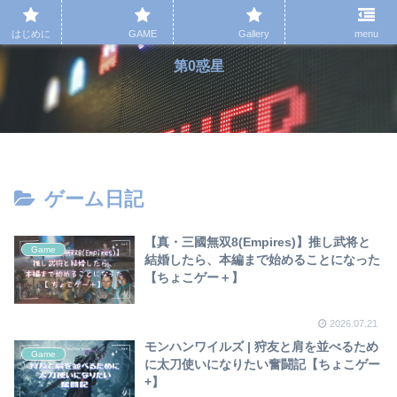
はじめに
GAME
Gallery
menu
第0惑星
ゲーム日記
【真・三國無双8(Empires)】推し武将と
Game
結婚したら、本編まで始めることになった
【ちょこゲー＋】
2026.07.21
モンハンワイルズ | 狩友と肩を並べるため
Game
に太刀使いになりたい奮闘記【ちょこゲー
+】