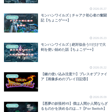
2026.05.27
モンハンワイルズ | チャアク初心者の奮闘
Game
記【ちょこゲー+】
2026.05.23
モンハンワイルズ | 絶対似合う!!だけで大
Game
剣を使い始めた話【ちょこゲー+】
2026.05.22
【鍵の使い込み注意?!】ブレスオブファイ
Game
ア【画像多めのプレイ日記⑧】
2026.05.09
【悪夢の妖怪村#5】僕は人間か人間ならざ
Game
るものかを決めるのは…?【For Switch】