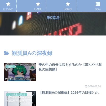
はじめに
GAME
Gallery
menu
第0惑星
観測員Aの深夜録
夢の中の自分は恋をするのか【ぼんやり深
創作
夜の回想録】
2026.02.28
【観測員Aの深夜録】2026年の目標とか。
この惑星の日記