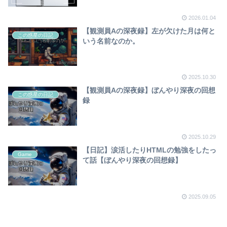
2026.01.04
【観測員Aの深夜録】左が欠けた月は何と
この惑星の日記
いう名前なのか。
2025.10.30
【観測員Aの深夜録】ぼんやり深夜の回想
この惑星の日記
録
2025.10.29
【日記】涙活したりHTMLの勉強をしたっ
Game
て話【ぼんやり深夜の回想録】
2025.09.05