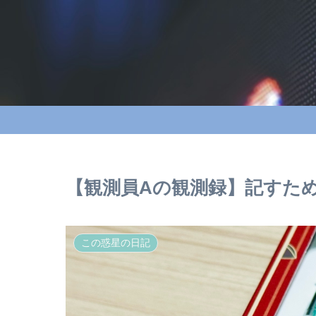
【観測員Aの観測録】記すた
この惑星の日記