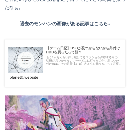
たなぁ。
過去のモンハンの画像がある記事はこちら↓
【ゲーム日記】USBが見つからないから外付け
HDDを買ったって話？
もう1ヶ月くらい探し続けてるスクショを保存する用の
USBが見つからない。一体どこに行ったのか。新しい外
付けHDD、その容量【2TB】大は小を兼ねる、って言葉が
あるけど2TBもどうすんねんって話。ただ、1ヶ月探しに
探しまくってるUSBが見つか...
planet0.website