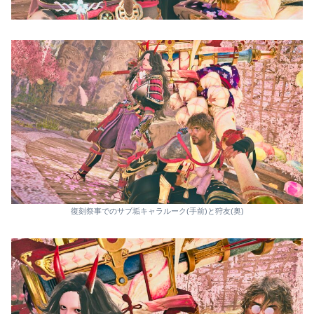
復刻祭事でのサブ垢キャラルーク(手前)と狩友(奥)