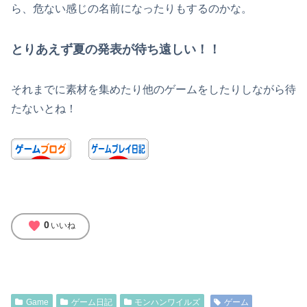
ら、危ない感じの名前になったりもするのかな。
とりあえず夏の発表が待ち遠しい！！
それまでに素材を集めたり他のゲームをしたりしながら待
たないとね！
favorite
0
いいね
Game
ゲーム日記
モンハンワイルズ
ゲーム