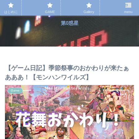
はじめに
GAME
Gallery
menu
第0惑星
【ゲーム日記】季節祭事のおかわりが来たぁ
あああ！【モンハンワイルズ】
Game