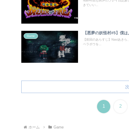
Navi今回もBOFのプレイ日
きていい...
【悪夢の妖怪村#5】僕は人
Game
【前回のあらすじ】Naviあき
ペラボウを...
1
2
ホーム
Game