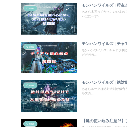
モンハンワイルズ | 狩
Game
あきら太刀ってかっこいいよね
ゃぱにーずS...
モンハンワイルズ | チ
Game
モンハンワイルズ | チャアク
ガガガガ...
モンハンワイルズ | 絶
Game
あきらルークは絶対大剣が似合う
ルズの...
【鍵の使い込み注意?!
Game