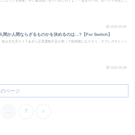
記新しいエリアを探索！早く魔法使いをシバきに行くよ！！あきら一旦、釘バット用意して
2026.05.09
間か人間ならざるものかを決めるのは…?【For Switch】
ら、体は大丈夫そう？あきら正直運動不足が祟って筋肉痛になりそう…ヤブレガサとノッ
2026.05.08
次のページ
次
…
7
へ