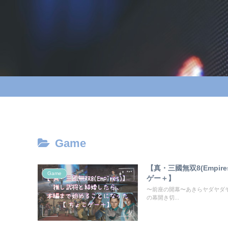
Game
【真・三國無双8(Emp
Game
ゲー＋】
〜前座の開幕〜あきらヤダヤダヤ
の幕開き切...