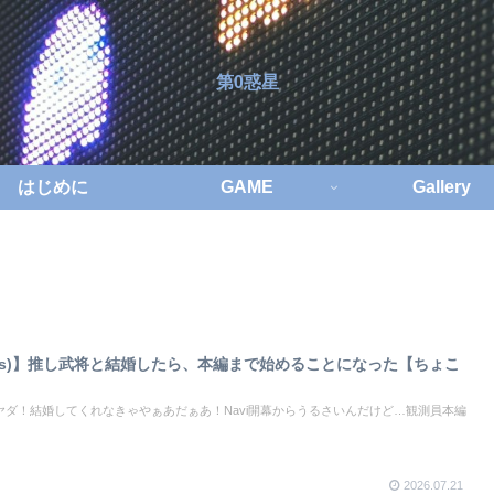
第0惑星
はじめに
GAME
Gallery
ires)】推し武将と結婚したら、本編まで始めることになった【ちょこ
ダ！結婚してくれなきゃやぁあだぁあ！Navi開幕からうるさいんだけど…観測員本編
2026.07.21