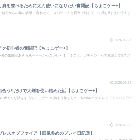
友と肩を並べるために太刀使いになりたい奮闘記【ちょこゲー+】
！納刀からの敵の攻撃に合わせて、スパーっ！と居合で躱していく感じ!!まさに侍！じ
2026.05.27
ャアク初心者の奮闘記【ちょこゲー+】
初心者の奮闘記あきらあーーーかっこいい～！！！こう、ガチャン！って変形して!!ズガ
2026.05.23
対似合う!!だけで大剣を使い始めた話【ちょこゲー+】
の!!そんな話をするちょこゲー+の始まり始まり〜！Naviルークくんってモンハンワイ
2026.05.22
】ブレスオブファイア【画像多めのプレイ日記⑧】